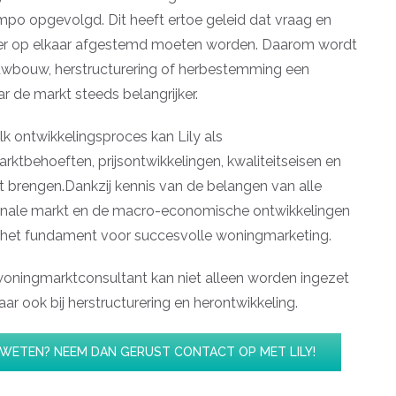
mpo opgevolgd. Dit heeft ertoe geleid dat vraag en
er op elkaar afgestemd moeten worden. Daarom wordt
euwbouw, herstructurering of herbestemming een
r de markt steeds belangrijker.
lk ontwikkelingsproces kan Lily als
tbehoeften, prijsontwikkelingen, kwaliteitseisen en
t brengen.Dankzij kennis van de belangen van alle
gionale markt en de macro-economische ontwikkelingen
 het fundament voor succesvolle woningmarketing.
oningmarktconsultant kan niet alleen worden ingezet
r ook bij herstructurering en herontwikkeling.
R WETEN? NEEM DAN GERUST CONTACT OP MET LILY!