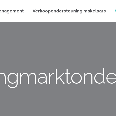
anagement
Verkoopondersteuning makelaars
ngmarktonde