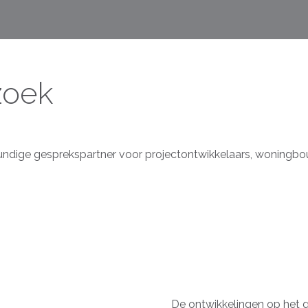
zoek
undige gesprekspartner voor projectontwikkelaars, woningb
De ontwikkelingen op het 