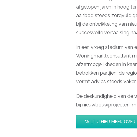
afgelopen jaren in hoog te
aanbod steeds zorgvuldig
bij de ontwikkeling van ni
succesvolle vertaalslag naa
In een vroeg stadium van e
Woningmarktconsultant mark
afzetmogelijkheden in kaar
betrokken partijen, de re
vormt advies steeds vaker
De deskundigheid van de w
bij nieuwbouwprojecten, maa
WILT U HIER MEER OVE