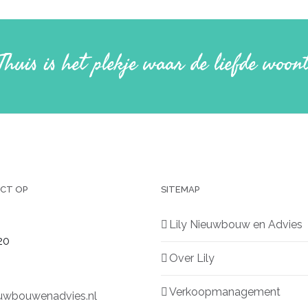
Thuis is het plekje waar de liefde woon
CT OP
SITEMAP
Lily Nieuwbouw en Advies
20
Over Lily
Verkoopmanagement
euwbouwenadvies.nl