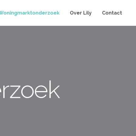
Woningmarktonderzoek
Over Lily
Contact
rzoek